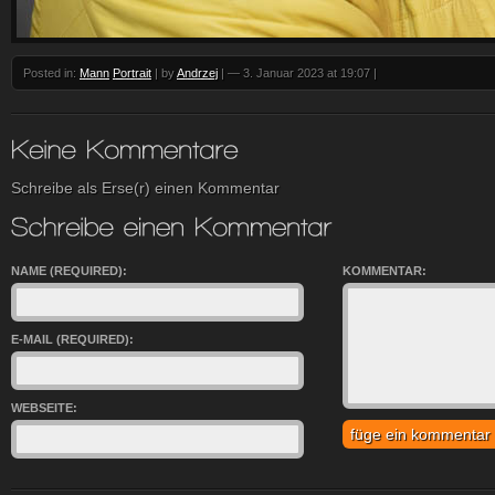
Posted in:
Mann
Portrait
| by
Andrzej
|
— 3. Januar 2023 at 19:07
|
Schreibe als Erse(r) einen Kommentar
NAME (REQUIRED):
KOMMENTAR:
E-MAIL (REQUIRED):
WEBSEITE: