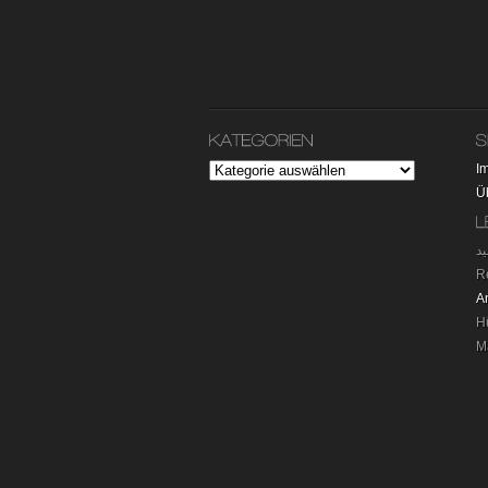
I
Ü
R
A
H
M