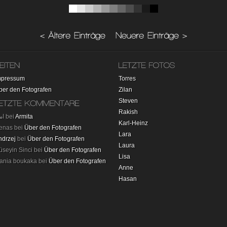
mpressum
Torres
ber den Fotografen
Zilan
Steven
Rakish
امید bei
Armita
Karl-Heinz
enas bei
Über den Fotografen
Lara
ndrzej
bei
Über den Fotografen
Laura
üseyin Sinci bei
Über den Fotografen
Lisa
ania boukaka bei
Über den Fotografen
Anne
Hasan