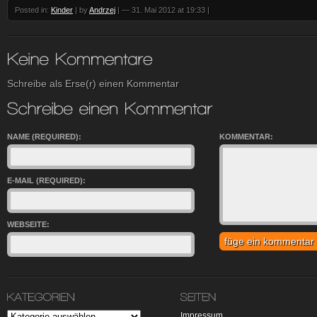
Posted in:
Kinder
| by
Andrzej
|
— 31. Mai 2012 at 19:33
|
Schreibe als Erse(r) einen Kommentar
NAME (REQUIRED):
KOMMENTAR:
E-MAIL (REQUIRED):
WEBSEITE:
Impressum